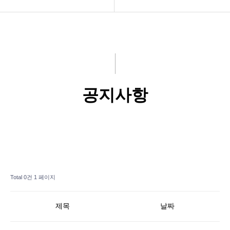
제품
공지사항
홍보센터
기술서비스(Q&A)
고객서비스
교육서비스
공지사항
회사소개
오시는길
Total 0건
1 페이지
제목
날짜