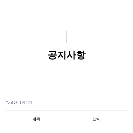
제품
공지사항
홍보센터
기술서비스(Q&A)
고객서비스
교육서비스
공지사항
회사소개
오시는길
Total 0건
1 페이지
제목
날짜