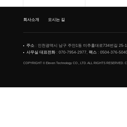
제품
회사소개
회사소개
오시는 길
홍보센터
고객서비스
주소
: 인천광역시 남구 주안1동 미추홀대로734번길 25-15
사무실 대표전화
회사소개
: 070-7954-2977,
팩스
: 0504-376-504
COPYRIGHT © Eleven Technology CO., LTD. ALL RIGHTS RESERVED. Cr
오시는길